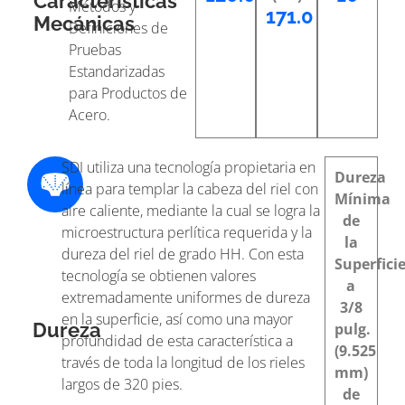
Características
Métodos y
171.0
Mecánicas
Definiciones de
Pruebas
Estandarizadas
para Productos de
Acero.
SDI utiliza una tecnología propietaria en
Dureza
línea para templar la cabeza del riel con
Mínima
aire caliente, mediante la cual se logra la
de
microestructura perlítica requerida y la
la
dureza del riel de grado HH. Con esta
Superfici
tecnología se obtienen valores
a
extremadamente uniformes de dureza
3/8
en la superficie, así como una mayor
Dureza
pulg.
profundidad de esta característica a
(9.525
través de toda la longitud de los rieles
mm)
largos de 320 pies.
de