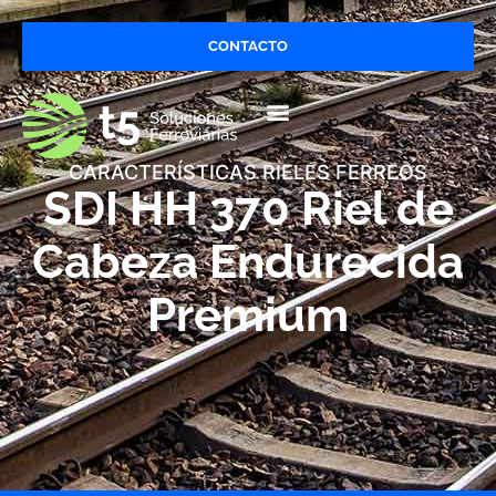
CONTACTO
CARACTERÍSTICAS RIELES FERREOS
SDI HH 370 Riel de
Cabeza Endurecida
Premium