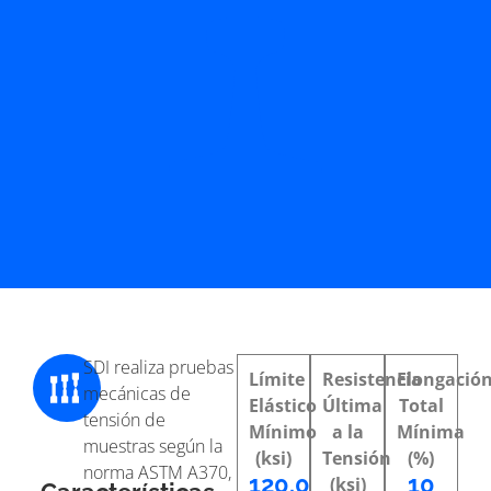
SDI realiza pruebas
Límite
Resistencia
Elongació
mecánicas de
Elástico
Última
Total
tensión de
Mínimo
a la
Mínima
muestras según la
(ksi)
Tensión
(%)
norma ASTM A370,
120.0
10
(ksi)