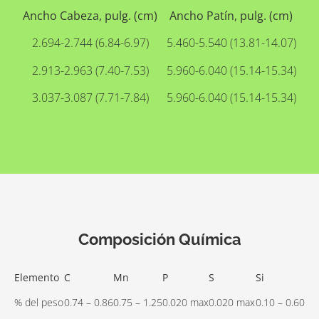
Ancho Cabeza, pulg. (cm)
Ancho Patín, pulg. (cm)
2.694-2.744 (6.84-6.97)
5.460-5.540 (13.81-14.07)
2.913-2.963 (7.40-7.53)
5.960-6.040 (15.14-15.34)
3.037-3.087 (7.71-7.84)
5.960-6.040 (15.14-15.34)
Composición Química
Elemento
C
Mn
P
S
Si
% del peso
0.74 – 0.86
0.75 – 1.25
0.020 max
0.020 max
0.10 – 0.60