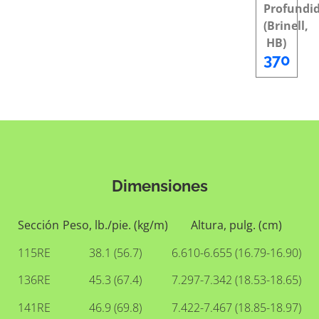
Profundi
(Brinell,
HB)
370
Dimensiones
Sección
Peso, lb./pie. (kg/m)
Altura, pulg. (cm)
115RE
38.1 (56.7)
6.610-6.655 (16.79-16.90)
136RE
45.3 (67.4)
7.297-7.342 (18.53-18.65)
141RE
46.9 (69.8)
7.422-7.467 (18.85-18.97)