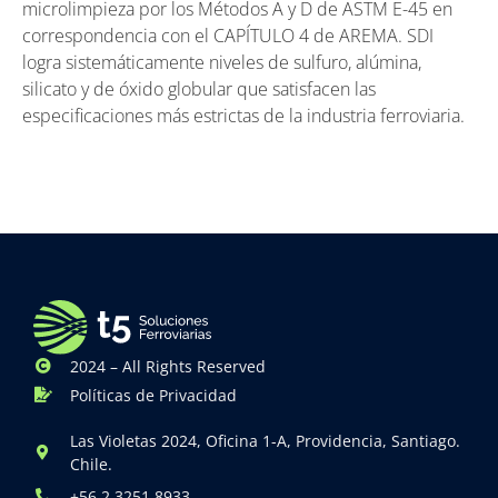
microlimpieza por los Métodos A y D de ASTM E-45 en
correspondencia con el CAPÍTULO 4 de AREMA. SDI
logra sistemáticamente niveles de sulfuro, alúmina,
silicato y de óxido globular que satisfacen las
especificaciones más estrictas de la industria ferroviaria.
2024 – All Rights Reserved
Políticas de Privacidad
Las Violetas 2024, Oficina 1-A, Providencia, Santiago.
Chile.
+56 2 3251 8933